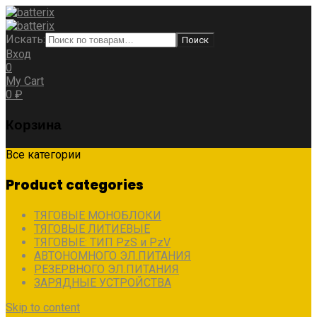
Искать:
Поиск
Вход
0
My Cart
0
₽
Корзина
Все категории
Product categories
ТЯГОВЫЕ МОНОБЛОКИ
ТЯГОВЫЕ ЛИТИЕВЫЕ
ТЯГОВЫЕ: ТИП PzS и PzV
АВТОНОМНОГО ЭЛ.ПИТАНИЯ
РЕЗЕРВНОГО ЭЛ.ПИТАНИЯ
ЗАРЯДНЫЕ УСТРОЙСТВА
Skip to content