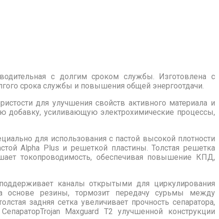
зводительная с долгим сроком службы. Изготовлена с
лгого срока службы и повышения общей энергоотдачи.
ристости для улучшения свойств активного материала и
ьную добавку, усиливающую электрохимические процессы,
ециально для использования с пастой высокой плотности
стой Alpha Plus и решеткой пластины. Толстая решетка
ышает токопроводимость, обеспечивая повышение КПД,
 поддерживает каналы открытыми для циркулирования
 на основе резины, тормозит передачу сурьмы между
олстая задняя сетка увеличивает прочность сепаратора,
СепараторTrojan Maxguard T2 улучшенной конструкции