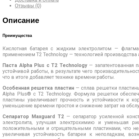
Отзывы (0)
Описание
Преимущества
Кислотная батарея с жидким электролитом — флагман
применением T2 Technology — технологией производства
Паста Alpha Plus с T2 Technology
— запатентованная п
устойчивой работы, в результате чего производительно
что в итоге добавляет технике времени работы.
Особенная решетка пластин
— сплав решетки пластины
Alpha Plus® с T2 Technology. Формула решетки обеспе
пластины увеличивает прочность и устойчивости к к
уменьшение времени простоя и снижение затрат на обсл
Сепаратор Maxguard T2
— сепаратор усиленной конс
электролита, улучшая электрохимию и уменьшая рис
положительными и отрицательными пластинами, что недо
увеличивая устойчивость батареи к неполадкам, воз