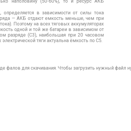
ько наполовину (50-60%), то и ресурс АКБ
, определяется в зависимости от силы тока
зряда — АКБ отдают емкость меньше, чем при
ока). Поэтому на всех тяговых аккумуляторах
мкость одной и той же батареи в зависимом от
вом разряде (С3), наибольшая при 20 часовом
 электрической тяги актуальна ёмкость по С5.
е фалов для скачивания. Чтобы загрузить нужный файл ну