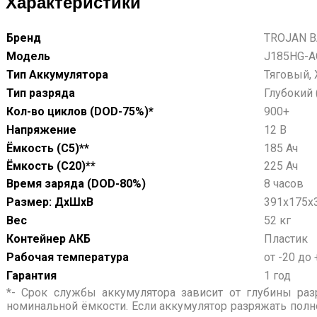
Характеристики
Бренд
TROJAN B
Модель
J185HG-A
Тип Аккумулятора
Тяговый,
Тип разряда
Глубокий 
Кол-во циклов (DOD-75%)*
900+
Напряжение
12 В
Ёмкость (С5)**
185 Ач
Ёмкость (С20)**
225 Ач
Время заряда (DOD-80%)
8 часов
Размер: ДхШхВ
391х175х
Вес
52 кг
Контейнер АКБ
Пластик
Рабочая температура
от -20 до 
Гарантия
1 год
*- Срок службы аккумулятора зависит от глубины раз
номинальной ёмкости. Если аккумулятор разряжать полн