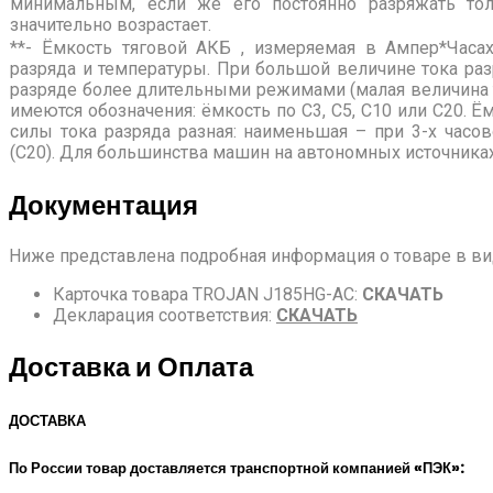
минимальным, если же его постоянно разряжать тол
значительно возрастает.
**- Ёмкость тяговой АКБ , измеряемая в Ампер*Часах
разряда и температуры. При большой величине тока ра
разряде более длительными режимами (малая величина т
имеются обозначения: ёмкость по С3, С5, С10 или С20. Ё
силы тока разряда разная: наименьшая – при 3-х часо
(С20). Для большинства машин на автономных источниках
Документация
Ниже представлена подробная информация о товаре в вид
Карточка товара TROJAN
J185HG-AC
:
СКАЧАТЬ
Декларация соответствия:
СКАЧАТЬ
Доставка и Оплата
ДОСТАВКА
По России товар доставляется транспортной компанией «ПЭК»: