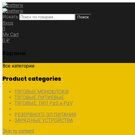
Искать:
Поиск
Вход
0
My Cart
0
₽
Корзина
Все категории
Product categories
ТЯГОВЫЕ МОНОБЛОКИ
ТЯГОВЫЕ ЛИТИЕВЫЕ
ТЯГОВЫЕ: ТИП PzS и PzV
АВТОНОМНОГО ЭЛ.ПИТАНИЯ
РЕЗЕРВНОГО ЭЛ.ПИТАНИЯ
ЗАРЯДНЫЕ УСТРОЙСТВА
Skip to content