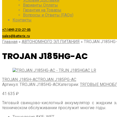
Условия Доставки
Варианты Оплаты
Гарантия на Товары
Вопросы и Ответы (FAQs)
Контакты
+7 (499) 213-27-05
sales@batterix.ru
Главная
»
АВТОНОМНОГО ЭЛ.ПИТАНИЯ
»
TROJAN J185HG
TROJAN J185HG-AC
TROJAN J185H-AC
TROJAN J185PG-AC
Артикул:
TROJAN J185HG-AC
Категории:
ТЯГОВЫЕ МОНОБ
41 635
₽
Тяговый свинцово-кислотный аккумулятор с жидким 
техническом обслуживании прослужит многие годы.
Технология АКБ
:
WET