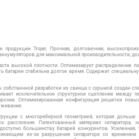
 продукции Trojan. Прочная, долговечная, высокопрои
 аккумуляторов для максимальной производительности, до
аста высокой плотности. Оптимизирует распределение по
сть батареи стабильна долгое время. Содержит специал
 собственной разработки из свинца с сурьмой создан сп
чивает исключительное структурное сцепление между па
оррозии. Оптимизированная конфигурация решетки пов
уживание.
трукции c многореберной геометрией, которая дольше
к расслоения. Патентованный материал сепаратора,
ступно большинству батарей конкурентов. Усиленная, т
никающим из-за разрушения сепаратора со временем. 