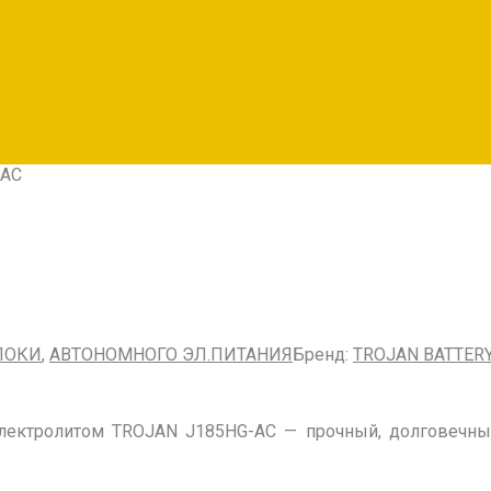
-AC
ЛОКИ
,
АВТОНОМНОГО ЭЛ.ПИТАНИЯ
Бренд:
TROJAN BATTER
электролитом TROJAN
J185HG-AC
— прочный, долговечны