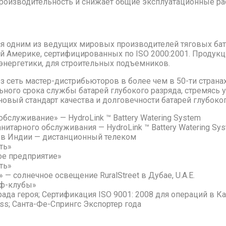
роизводительность и снижает общие эксплуатационные ра
тся одним из ведущих мировых производителей тяговых бата
 Америке, сертифицированных по ISO 2000:2001. Продукция
 энергетики, для строительных подъемников.
ез сеть мастер-дистрибьюторов в более чем в 50-ти страна
ьного срока службы батарей глубокого разряда, стремясь 
ый стандарт качества и долговечности батарей глубокого р
бслуживание» — HydroLink ™ Battery Watering System
итарного обслуживания — HydroLink ™ Battery Watering Sy
 в Индии — дистанционный телеком
ть»
ое предприятие»
ть»
— солнечное освещение RuralStreet в Дубае, U.A.E.
ьф-клубы»
да героя; Сертификация ISO 9001: 2008 для операций в К
ss; Санта-Фе-Спрингс Экспортер года