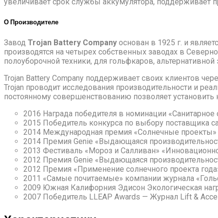
увеличивает срок службы аккумулятора, поддерживает п
О Производителе
Завод
Trojan Battery Company
основан в 1925 г. и являе
производятся на четырех собственных заводах в Северной
полоуборочной техники, для гольфкаров, альтернативной
Trojan Battery Company поддерживает своих клиентов чер
Trojan проводит исследования производительности и реал
постоянному совершенствованию позволяет установить нов
2016 Награда победителя в номинации «Санитарное о
2015 Победитель конкурса по выбору поставщика сан
2014 Международная премия «Солнечные проекты»
2014 Премия Genie «Выдающаяся производительнос
2013 Фестиваль «Мороз и Салливан» «Инновационн
2012 Премия Genie «Выдающаяся производительнос
2012 Премия «Применение солнечного проекта года» 
2011 «Самые почитаемые» компании журнала «Гол
2009 Южная Калифорния Эдисон Экологическая награ
2007 Победитель LLEAP Awards — Журнал Lift & Acce