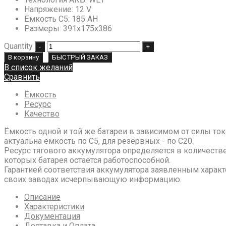
Напряжение
:
12 V
Ёмкость C5
:
185 AH
Размеры
:
391х175х386
Quantity
В корзину
БЫСТРЫЙ ЗАКАЗ
В список желаний
Сравнить
Ёмкость
Ресурс
Качество
Ёмкость одной и той же батареи в зависимом от силы ток
актуальна ёмкость по С5, для резервных - по С20.
Ресурс тягового аккумулятора определяется в количестве
которых батарея остаётся работоспособной.
Гарантией соответствия аккумулятора заявленным характ
своих заводах исчерпывающую информацию.
Описание
Характеристики
Документация
Доставка и Оплата