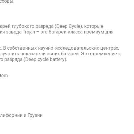
сходы.
рей глубокого разряда (Deep Cycle), которые
 завода Trojan – это батареи класса премиум для
х. В собственных научно-исследовательских центрах,
улучшить показатели своих батарей. Это стремление к
азряда (Deep cycle battery).
stem
алифорнии и Грузии