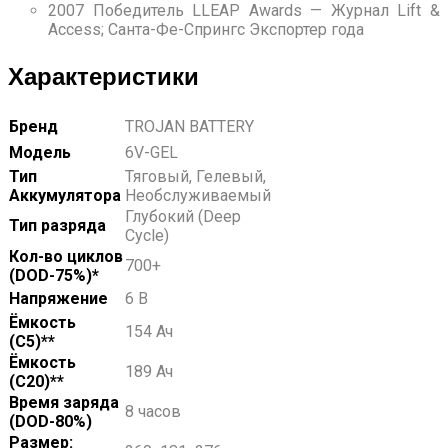
2007 Победитель LLEAP Awards — Журнал Lift &
Access; Санта-Фе-Спрингс Экспортер года
Характеристики
Бренд
TROJAN BATTERY
Модель
6V-GEL
Тип
Тяговый, Гелевый,
Аккумулятора
Необслуживаемый
Глубокий (Deep
Тип разряда
Cycle)
Кол-во циклов
700+
(DOD-75%)*
Напряжение
6 В
Ёмкость
154 Ач
(С5)**
Ёмкость
189 Ач
(С20)**
Время заряда
8 часов
(DOD-80%)
Размер: