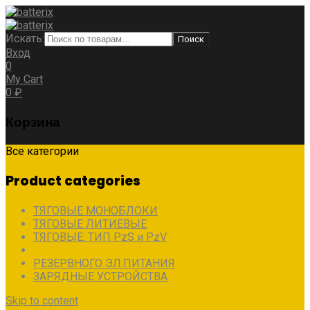
Искать:
Поиск
Вход
0
My Cart
0
₽
Корзина
Все категории
Product categories
ТЯГОВЫЕ МОНОБЛОКИ
ТЯГОВЫЕ ЛИТИЕВЫЕ
ТЯГОВЫЕ: ТИП PzS и PzV
АВТОНОМНОГО ЭЛ.ПИТАНИЯ
РЕЗЕРВНОГО ЭЛ.ПИТАНИЯ
ЗАРЯДНЫЕ УСТРОЙСТВА
Skip to content