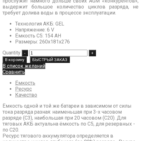
прослужит намного дольше своих AGM «конкурентов»,
выдержит большое количество циклов разряда, не
требует долива воды в процессе эксплуатации.
Технология АКБ
:
GEL
Напряжение
:
6 V
Ёмкость C5
:
154 AH
Размеры
:
260х181х276
Quantity
В корзину
БЫСТРЫЙ ЗАКАЗ
В список желаний
Сравнить
Ёмкость
Ресурс
Качество
Ёмкость одной и той же батареи в зависимом от силы
тока разряда разная: наименьшая при 3-х часовом
разряде (С3), наибольшая при 20 часовом (С20). Для
тяговых АКБ актуальна ёмкость по С5, для резервных -
по С20.
Ресурс тягового аккумулятора определяется в