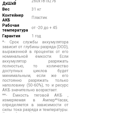
260х181х276
ДхШхВ
Вес
31 кг
Контейнер
Пластик
АКБ
Рабочая
от -20 до + 45
температура
Гарантия
1 год
*- Срок службы аккумулятора
зависит от глубины разряда (DOD),
выраженной в процентах от его
номинальной ёмкости. Если
аккумулятор разряжать
полностью, то количество
доступных циклов будет
минимальным, если же его
постоянно разряжать только
наполовину (50-60%), то и ресурс
АКБ значительно возрастает.
**- Ёмкость тяговой АКБ ,
измеряемая в Ампер*Часах,
определяется в зависимости от
силы тока разряда и температуры.