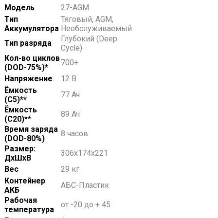
Модель
27-AGM
Тип
Тяговый, AGM,
Аккумулятора
Необслуживаемый
Глубокий (Deep
Тип разряда
Cycle)
Кол-во циклов
700+
(DOD-75%)*
Напряжение
12 В
Ёмкость
77 Ач
(С5)**
Ёмкость
89 Ач
(С20)**
Время заряда
8 часов
(DOD-80%)
Размер:
306х174х221
ДхШхВ
Вес
29 кг
Контейнер
АБС-Пластик
АКБ
Рабочая
от -20 до + 45
температура