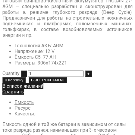
Тяговый свинцово-кислотный аккумулятор TROJAN
27-
AGM
— специально разработан и сконструирован для
работы в режиме глубокого разряда (Deep Cycle).
Предназначен для работы на строительных ножничных
подъемниках и платформах, поломоечных машинах,
гольфкарах, в составе возобновляемых источников
энергии и пр.
Технология АКБ
:
AGM
Напряжение
:
12 V
Ёмкость C5
:
77 AH
Размеры
:
306х174х221
Quantity
В корзину
БЫСТРЫЙ ЗАКАЗ
В список желаний
Сравнить
Ёмкость
Ресурс
Качество
Ёмкость одной и той же батареи в зависимом от силы
тока разряда разная: наименьшая при 3-х часовом