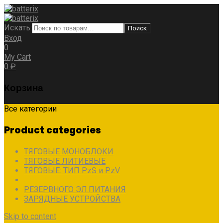
Искать:
Поиск
Вход
0
My Cart
0
₽
Корзина
Все категории
Product categories
ТЯГОВЫЕ МОНОБЛОКИ
ТЯГОВЫЕ ЛИТИЕВЫЕ
ТЯГОВЫЕ: ТИП PzS и PzV
АВТОНОМНОГО ЭЛ.ПИТАНИЯ
РЕЗЕРВНОГО ЭЛ.ПИТАНИЯ
ЗАРЯДНЫЕ УСТРОЙСТВА
Skip to content