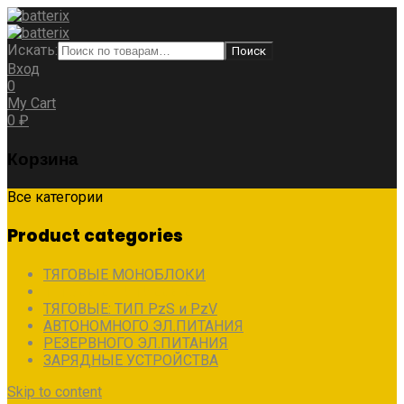
Искать:
Поиск
Вход
0
My Cart
0
₽
Корзина
Все категории
Product categories
ТЯГОВЫЕ МОНОБЛОКИ
ТЯГОВЫЕ ЛИТИЕВЫЕ
ТЯГОВЫЕ: ТИП PzS и PzV
АВТОНОМНОГО ЭЛ.ПИТАНИЯ
РЕЗЕРВНОГО ЭЛ.ПИТАНИЯ
ЗАРЯДНЫЕ УСТРОЙСТВА
Skip to content