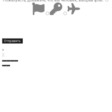
Пожалуйста, докажите, что вы человек, выбрав
флаг
.
×
X