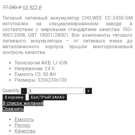
77 280
₽
65 923
₽
Тяговый литиевый аккумулятор CHILWEE CC-2450-GM
изготовлен на специализированном заводе в
соответствии с мировыми стандартами качества: ISO-
9001:2008, GBT 19001/28001. Все компоненты тягового
литиевого аккумулятора – от литиевых ячеек до
металлического корпуса прошли многоуровневый
контроль качества.
Технология АКБ
:
LI-ION
Напряжение
:
24 V
Ёмкость C5
:
50 AH
Размеры
:
320x230x130
Quantity
В корзину
БЫСТРЫЙ ЗАКАЗ
В список желаний
Сравнить
Ёмкость
Ресурс
Качество