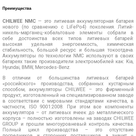
Преимущества
CHILWEE NMC
— это литиевая аккумуляторная батарея
нового (по сравнению с LiFePo4) поколения. Литий-
никель-марганец-кобальтовые элементы собрали в
себе достоинства всех типов литиевых батарей:
высокая удельная энергоемкость, химическая
стабильность, большой ресурс и большая токоотдача.
Аккумуляторы по технологии NMC используют в своих
батареях такие производители электромобилей как: Kia,
Hyundai, BMW, Mercedes-Benz.
В отличии от большинства литиевых батарей
«российского» производства, собранных кустарным
способом, аккумуляторы CHILWEE – это фирменный
продукт, изготовленный на специализированном заводе
в соответствии с мировыми стандартами качества, в
частности, ISO 9001:2008. При этом все компоненты
аккумулятора – от литиевых ячеек до металлического
корпуса – полностью изготовлены на заводах CHILWEE
GROUP и прошли многоуровневый контроль качества.
Полный цикл производства – это отсутствие
посредников и сторонних поставщиков, а значит –