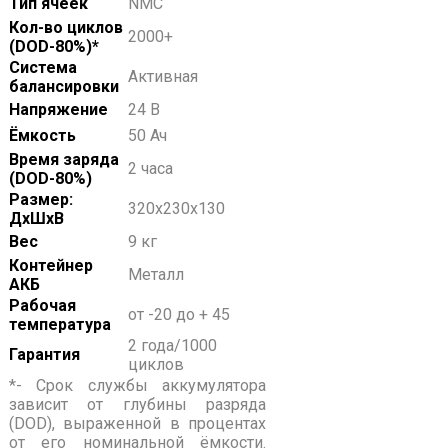
Тип ячеек
NMC
Кол-во циклов
2000+
(DOD-80%)*
Система
Активная
балансировки
Напряжение
24 В
Ёмкость
50 Ач
Время заряда
2 часа
(DOD-80%)
Размер:
320x230x130
ДхШхВ
Вес
9 кг
Контейнер
Металл
АКБ
Рабочая
от -20 до + 45
температура
2 года/1000
Гарантия
циклов
*- Срок службы аккумулятора
зависит от глубины разряда
(DOD), выраженной в процентах
от его номинальной ёмкости.