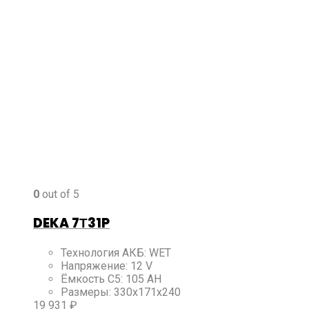
0
out of 5
DEKA 7Т31P
Технология АКБ
:
WET
Напряжение
:
12 V
Ёмкость C5
:
105 AH
Размеры
:
330x171x240
19 931
₽