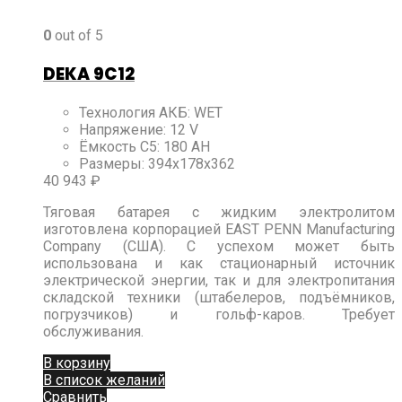
0
out of 5
DEKA 9C12
Технология АКБ
:
WET
Напряжение
:
12 V
Ёмкость C5
:
180 AH
Размеры
:
394x178x362
40 943
₽
Тяговая батарея с жидким электролитом
изготовлена корпорацией EAST PENN Manufacturing
Company (США). С успехом может быть
использована и как стационарный источник
электрической энергии, так и для электропитания
складской техники (штабелеров, подъёмников,
погрузчиков) и гольф-каров. Требует
обслуживания.
В корзину
В список желаний
Сравнить