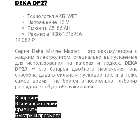
DEKA DP27
Технология АКБ
:
WET
Напряжение
:
12 V
Ёмкость C5
:
86 АН
Размеры
:
300х171х236
14 082
₽
Серия Deka Marine Master – это аккумуляторы с
жидким электролитом, специально выпускаемые
для использования на катерах и лодках.
DEKA
DP27
— это батарея двойного назначения: она
способна давать сильный пусковой ток, и в тоже
самое время не боится относительно глубоких
разрядов. Требует обслуживания.
В корзину
В список желаний
Сравнить
Быстрый просмотр