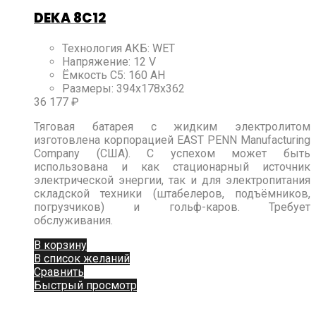
DEKA 8C12
Технология АКБ
:
WET
Напряжение
:
12 V
Ёмкость C5
:
160 AH
Размеры
:
394x178x362
36 177
₽
Тяговая батарея с жидким электролитом
изготовлена корпорацией EAST PENN Manufacturing
Company (США). С успехом может быть
использована и как стационарный источник
электрической энергии, так и для электропитания
складской техники (штабелеров, подъёмников,
погрузчиков) и гольф-каров. Требует
обслуживания.
В корзину
В список желаний
Сравнить
Быстрый просмотр