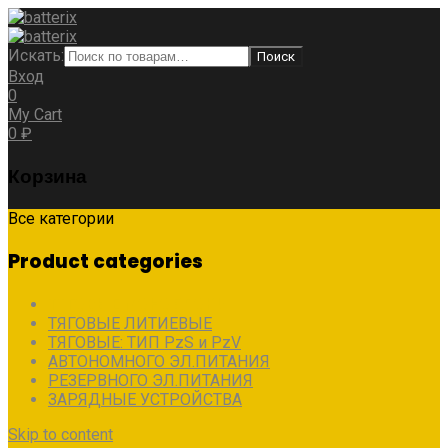
Искать:
Поиск
Вход
0
My Cart
0
₽
Корзина
Все категории
Product categories
ТЯГОВЫЕ МОНОБЛОКИ
ТЯГОВЫЕ ЛИТИЕВЫЕ
ТЯГОВЫЕ: ТИП PzS и PzV
АВТОНОМНОГО ЭЛ.ПИТАНИЯ
РЕЗЕРВНОГО ЭЛ.ПИТАНИЯ
ЗАРЯДНЫЕ УСТРОЙСТВА
Skip to content