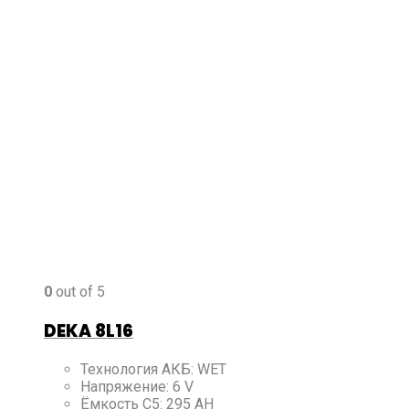
0
out of 5
DEKA 8L16
Технология АКБ
:
WET
Напряжение
:
6 V
Ёмкость C5
:
295 AH