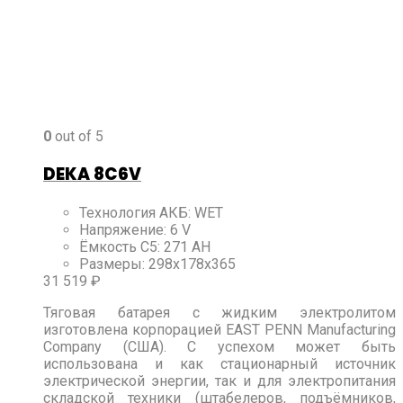
0
out of 5
DEKA 8C6V
Технология АКБ
:
WET
Напряжение
:
6 V
Ёмкость C5
:
271 AH
Размеры
:
298x178x365
31 519
₽
Тяговая батарея с жидким электролитом
изготовлена корпорацией EAST PENN Manufacturing
Company (США). С успехом может быть
использована и как стационарный источник
электрической энергии, так и для электропитания
складской техники (штабелеров, подъёмников,