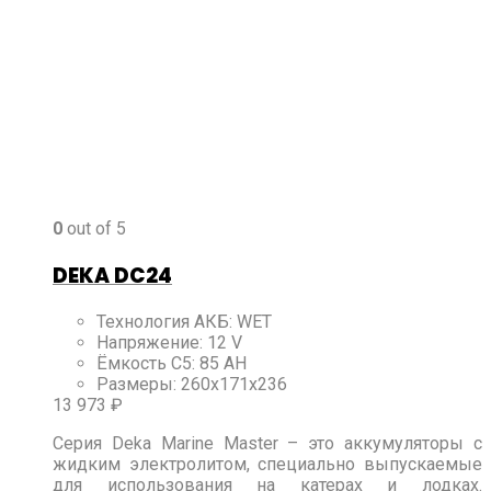
0
out of 5
DEKA DC24
Технология АКБ
:
WET
Напряжение
:
12 V
Ёмкость C5
:
85 AH
Размеры
:
260x171x236
13 973
₽
Серия Deka Marine Master – это аккумуляторы с
жидким электролитом, специально выпускаемые
для использования на катерах и лодках.