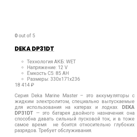
0
out of 5
DEKA DP31DT
Технология АКБ
:
WET
Напряжение
:
12 V
Ёмкость C5
:
85 AH
Размеры
:
330x171x236
18 414
₽
Серия Deka Marine Master – это аккумуляторы с
жидким электролитом, специально выпускаемые
для использования на катерах и лодках.
DEKA
DP31DT
— это батарея двойного назначения: она
способна давать сильный пусковой ток, и в тоже
самое время не боится относительно глубоких
разрядов. Требует обслуживания.