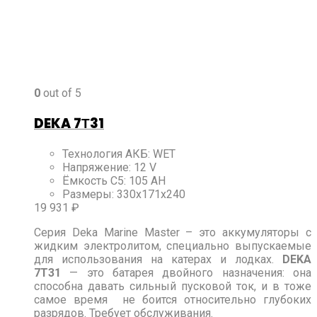
0
out of 5
DEKA 7Т31
Технология АКБ
:
WET
Напряжение
:
12 V
Ёмкость C5
:
105 AH
Размеры
:
330x171x240
19 931
₽
Серия Deka Marine Master – это аккумуляторы с
жидким электролитом, специально выпускаемые
для использования на катерах и лодках.
DEKA
7Т31
— это батарея двойного назначения: она
способна давать сильный пусковой ток, и в тоже
самое время не боится относительно глубоких
разрядов. Требует обслуживания.