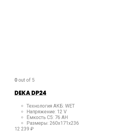
0
out of 5
DEKA DP24
Технология АКБ
:
WET
Напряжение
:
12 V
Ёмкость C5
:
76 AH
Размеры
:
260x171x236
12 239
₽