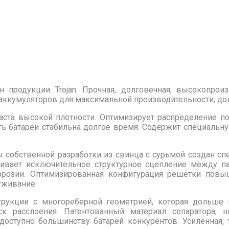
 продукции Trojan. Прочная, долговечная, высокопрои
 аккумуляторов для максимальной производительности, до
аста высокой плотности. Оптимизирует распределение по
сть батареи стабильна долгое время. Содержит специал
 собственной разработки из свинца с сурьмой создан сп
чивает исключительное структурное сцепление между па
оррозии. Оптимизированная конфигурация решетки пов
уживание.
трукции c многореберной геометрией, которая дольше
к расслоения. Патентованный материал сепаратора,
ступно большинству батарей конкурентов. Усиленная, т