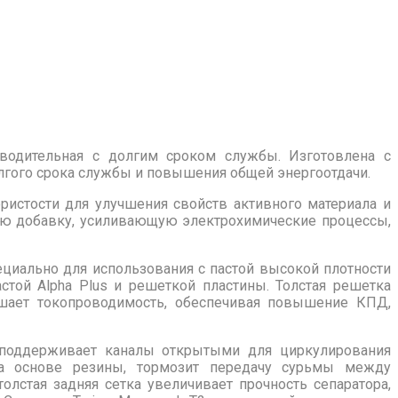
зводительная с долгим сроком службы. Изготовлена с
лгого срока службы и повышения общей энергоотдачи.
ристости для улучшения свойств активного материала и
ьную добавку, усиливающую электрохимические процессы,
ециально для использования с пастой высокой плотности
стой Alpha Plus и решеткой пластины. Толстая решетка
ышает токопроводимость, обеспечивая повышение КПД,
 поддерживает каналы открытыми для циркулирования
 на основе резины, тормозит передачу сурьмы между
олстая задняя сетка увеличивает прочность сепаратора,