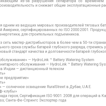
никающим из-за разрушения сепаратора со временем. 
роизводительность и снижает общие эксплуатационные ра
тся одним из ведущих мировых производителей тяговых бата
 Америке, сертифицированных по ISO 2000:2001. Продукция
 энергетики, для строительных подъемников.
ез сеть мастер-дистрибьюторов в более чем в 50-ти страна
ьного срока службы батарей глубокого разряда, стремясь 
ый стандарт качества и долговечности батарей глубокого р
бслуживание» — HydroLink ™ Battery Watering System
итарного обслуживания — HydroLink ™ Battery Watering Sy
 в Индии — дистанционный телеком
ть»
ое предприятие»
ть»
— солнечное освещение RuralStreet в Дубае, U.A.E.
ьф-клубы»
да героя; Сертификация ISO 9001: 2008 для операций в К
ss; Санта-Фе-Спрингс Экспортер года