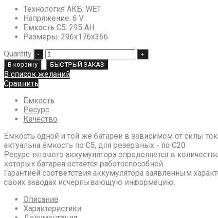
Технология АКБ
:
WET
Напряжение
:
6 V
Ёмкость C5
:
295 AH
Размеры
:
296х176х366
Quantity
В корзину
БЫСТРЫЙ ЗАКАЗ
В список желаний
Сравнить
Ёмкость
Ресурс
Качество
Ёмкость одной и той же батареи в зависимом от силы ток
актуальна ёмкость по С5, для резервных - по С20.
Ресурс тягового аккумулятора определяется в количестве
которых батарея остаётся работоспособной.
Гарантией соответствия аккумулятора заявленным характ
своих заводах исчерпывающую информацию.
Описание
Характеристики
Документация