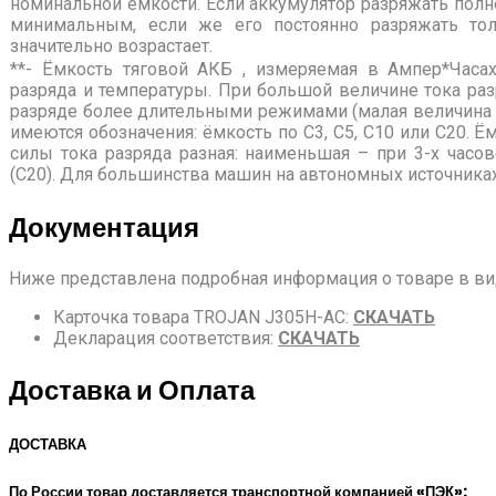
номинальной ёмкости. Если аккумулятор разряжать полн
минимальным, если же его постоянно разряжать тол
значительно возрастает.
**- Ёмкость тяговой АКБ , измеряемая в Ампер*Часах
разряда и температуры. При большой величине тока ра
разряде более длительными режимами (малая величина т
имеются обозначения: ёмкость по С3, С5, С10 или С20. Ё
силы тока разряда разная: наименьшая – при 3-х часо
(С20). Для большинства машин на автономных источниках
Документация
Ниже представлена подробная информация о товаре в вид
Карточка товара TROJAN J305H-AC:
СКАЧАТЬ
Декларация соответствия:
СКАЧАТЬ
Доставка и Оплата
ДОСТАВКА
По России товар доставляется транспортной компанией «ПЭК»: