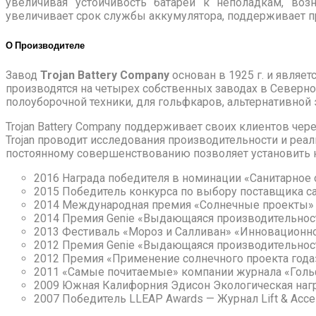
увеличивая устойчивость батареи к неполадкам, воз
увеличивает срок службы аккумулятора, поддерживает п
О Производителе
Завод
Trojan Battery Company
основан в 1925 г. и являе
производятся на четырех собственных заводах в Северной
полоуборочной техники, для гольфкаров, альтернативной
Trojan Battery Company поддерживает своих клиентов чер
Trojan проводит исследования производительности и реал
постоянному совершенствованию позволяет установить нов
2016 Награда победителя в номинации «Санитарное о
2015 Победитель конкурса по выбору поставщика сан
2014 Международная премия «Солнечные проекты»
2014 Премия Genie «Выдающаяся производительнос
2013 Фестиваль «Мороз и Салливан» «Инновационн
2012 Премия Genie «Выдающаяся производительнос
2012 Премия «Применение солнечного проекта года» 
2011 «Самые почитаемые» компании журнала «Гол
2009 Южная Калифорния Эдисон Экологическая награ
2007 Победитель LLEAP Awards — Журнал Lift & Acce