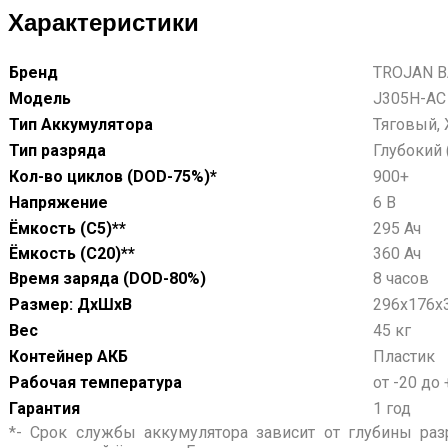
Характеристики
Бренд
TROJAN B
Модель
J305H-AC
Тип Аккумулятора
Тяговый,
Тип разряда
Глубокий 
Кол-во циклов (DOD-75%)*
900+
Напряжение
6 В
Ёмкость (С5)**
295 Ач
Ёмкость (С20)**
360 Ач
Время заряда (DOD-80%)
8 часов
Размер: ДхШхВ
296х176х
Вес
45 кг
Контейнер АКБ
Пластик
Рабочая температура
от -20 до 
Гарантия
1 год
*- Срок службы аккумулятора зависит от глубины раз