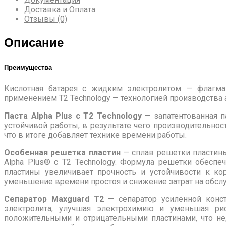
Доставка и Оплата
Отзывы (0)
Описание
Преимущества
Кислотная батарея с жидким электролитом — флагман
применением T2 Technology — технологией производства
Паста Alpha Plus с T2 Technology
— запатентованная п
устойчивой работы, в результате чего производительно
что в итоге добавляет технике времени работы.
Особенная решетка пластин
— сплав решетки пластины
Alpha Plus® с T2 Technology. Формула решетки обеспе
пластины увеличивает прочность и устойчивости к к
уменьшение времени простоя и снижение затрат на обсл
Сепаратор Maxguard T2
— сепаратор усиленной конс
электролита, улучшая электрохимию и уменьшая рис
положительными и отрицательными пластинами, что недо