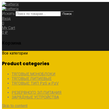
Искать:
Поиск
Вход
0
My Cart
0
₽
Корзина
Все категории
Product categories
ТЯГОВЫЕ МОНОБЛОКИ
ТЯГОВЫЕ ЛИТИЕВЫЕ
ТЯГОВЫЕ: ТИП PzS и PzV
АВТОНОМНОГО ЭЛ.ПИТАНИЯ
РЕЗЕРВНОГО ЭЛ.ПИТАНИЯ
ЗАРЯДНЫЕ УСТРОЙСТВА
Skip to content