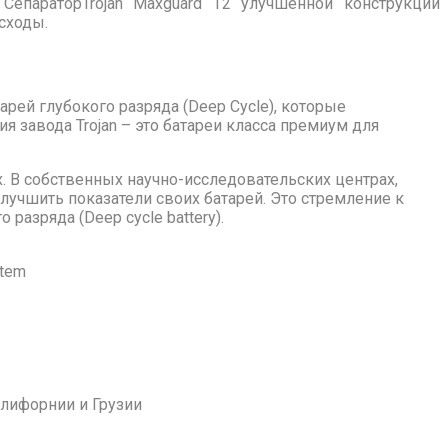
СепараторTrojan Maxguard T2 улучшенной конструкции
сходы.
рей глубокого разряда (Deep Cycle), которые
 завода Trojan – это батареи класса премиум для
х. В собственных научно-исследовательских центрах,
улучшить показатели своих батарей. Это стремление к
азряда (Deep cycle battery).
stem
алифорнии и Грузии