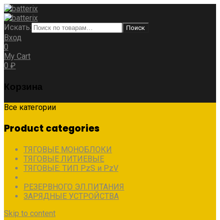
Искать:
Поиск
Вход
0
My Cart
0
₽
Корзина
Все категории
Product categories
ТЯГОВЫЕ МОНОБЛОКИ
ТЯГОВЫЕ ЛИТИЕВЫЕ
ТЯГОВЫЕ: ТИП PzS и PzV
АВТОНОМНОГО ЭЛ.ПИТАНИЯ
РЕЗЕРВНОГО ЭЛ.ПИТАНИЯ
ЗАРЯДНЫЕ УСТРОЙСТВА
Skip to content