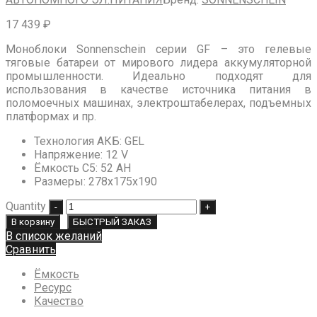
17 439
₽
Моноблоки Sonnenschein серии GF – это гелевые
тяговые батареи от мирового лидера аккумуляторной
промышленности. Идеально подходят для
использования в качестве источника питания в
поломоечных машинах, электроштабелерах, подъемных
платформах и пр.
Технология АКБ
:
GEL
Напряжение
:
12 V
Ёмкость C5
:
52 AH
Размеры
:
278x175x190
Quantity
В корзину
БЫСТРЫЙ ЗАКАЗ
В список желаний
Сравнить
Ёмкость
Ресурс
Качество