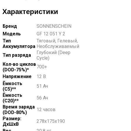
Характеристики
Бренд
SONNENSCHEIN
Модель
GF 12 051 Y 2
Тип
Тяговый, Гелевый,
Аккумулятора
Необслуживаемый
Глубокий (Deep
Тип разряда
Cycle)
Кол-во циклов
700+
(DOD-75%)*
Напряжение
12 В
Ёмкость
51 Ач
(С5)**
Ёмкость
56 Ач
(С20)**
Время заряда
12 часов
(DOD-80%)
Размер:
278x175x190
ДхШхВ
Вес
20.8 кг