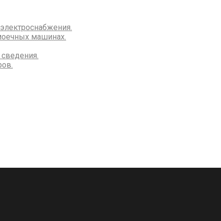
 электроснабжения.
моечных машинах.
 сведения.
ров.